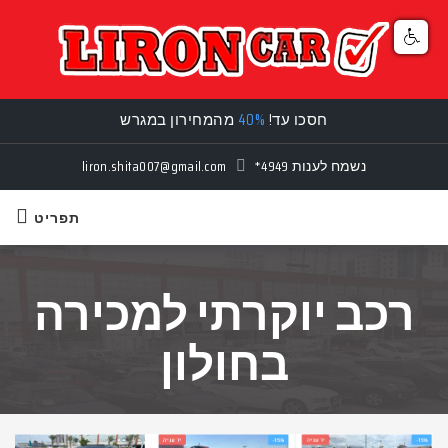
חסכו עד!
40%
מהמחירון במגרש
נשמח לענות
*4949
liron.shita007@gmail.com
תפריט
רכב יוקרתי למכירה
בחולון