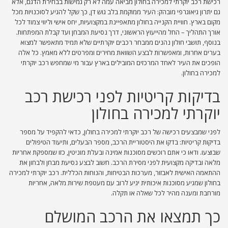
רכישת רכב יוקרתי למכירה בחולון מביאה עמה לא רק גמישות בבחירת הדגם, אלא
גם יתרון גיאוגרפי מובהק: העיר ממוקמת בלב גוש דן, כך שקל להגיע לסוכנויות מכל
מקום בארץ. חוויית הקנייה בחולון מתאפיינת במקצועיות, יחס אישי וליווי צמוד לכל
אורך התהליך – החל מהייעוץ הראשוני, דרך נסיעת המבחן ועד קבלת המפתחות.
בנוסף, תושבי חולון נהנים ממבחר רכבים יוקרתיים שלא תמיד מתאפשר למצוא
בערים אחרות, ומאפשרות לבצע השוואת מחירים ומפרטים ללא מאמץ. כל אלה
הופכים את העיר לאחד המרכזים המובילים בארץ עבור מי שמחפש רכב יוקרתי
למכירה בחולון.
בדיקות קריטיות לפני רכישת רכב
יוקרתי למכירה בחולון
לפני שמבצעים רכישה של רכב יוקרתי למכירה בחולון, כדאי להקפיד על מספר
בדיקות קריטיות: בדקו את היסטוריית הרכב, מספר הבעלים, ותיעוד הטיפולים
שבוצעו. ודאו כי אתם רוכשים מסוכנות אמינה ובעלת מוניטין, כזו שמספקת אחריות
מלאה ובדיקה מקצועית לפני מסירת הרכב. חשוב לבצע נסיעת מבחן ולבחון את
ההתאמה האישית לאבזור, מערכות הבטיחות, והנוחות הכללית. רכב יוקרתי למכירה
בחולון שמגיע מסוכנות איכותית יגיע לרוב עם מעטפת שירות מלאה, אחריות
מורחבת ומענה מהיר לכל שאלה או תקלה.
כך תמצאו את הרכב המושלם