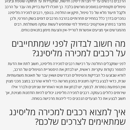
הרכבים נרכשים על ידי חברות ליסינג חדשות, שמקפידות על תחזוקה שוטפת וביצוע
טיפולים תקופתיים במוסכים מורשים בלבד. כך תוכלו לדעת בדיוק מה עבר על הרכב
ולקבל תיעוד מלא של כל טיפול, תיקון או החלפה. בנוסף, רכבים למכירה מליסינג
נמכרים בדרך כלל במחירים תחרותיים בהרבה מרכבים דומים בשוק הפרטי, ולכן
מדובר בפתרון אטרקטיבי במיוחד למי שמחפש לעשות עסקה משתלמת. רבים
מהמגרשים אף מציעים אפשרות לטרייד-אין והצעות מימון בתנאים נוחים.
מה חשוב לבדוק לפני שמתחייבים
על רכבים למכירה מליסינג?
לפני שמקבלים החלטה על רכישת רכבים למכירה מליסינג, חשוב לתת את הדעת
למספר נקודות עיקריות: ראשית, יש לבדוק את היסטוריית הטיפולים של הרכב,
לוודא שבוצעו כל הבדיקות והטיפולים הנדרשים ושאין עבר של תאונות משמעותיות.
שנית, כדאי לבצע בדיקה חיצונית במכון מורשה כדי לוודא שהרכב במצב מכני מצוין
ואין הפתעות נסתרות. לבסוף, יש לבחון את תנאי האחריות שניתנים ולברר אילו
שירותים כלולים בעסקה. רכבים למכירה מליסינג יכולים להיות הזדמנות מצוינת, אך
חשוב לבצע את כל הצעדים הנכונים כדי ליהנות מרכישה בטוחה.
איך למצוא רכבים למכירה מליסינג
שמתאימים לצרכים שלכם?