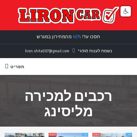
חסכו עד!
40%
מהמחירון במגרש
נשמח לענות
*4949
liron.shita007@gmail.com
תפריט
רכבים למכירה
מליסינג