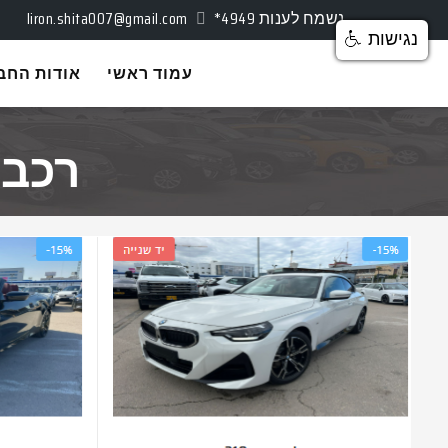
נשמח לענות
*4949
liron.shita007@gmail.com
נגישות
עמוד ראשי
אודות החב
רכבי