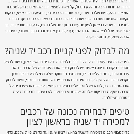
רכישת רכבים למכירה יד שניה בראשון לציון טומנת בחובה יתרונות רבים. ראשית,
בזכות התחרות הרבה וההיצע הגדול, קל מאוד למצוא רכב שמתאים בדיוק למסגרת
התקציב וההעדפות שלכם. שנית, רוב סוחרי הרכבים בעיר מציעים ליווי אישי, בדיקות
מקיפות ואחריות מסודרת – כך שתוכלו להיות בטוחים במצב הרכב. בנוסף, רכבים
למכירה יד שניה בראשון לציון מגיעים במגוון רחב של דגמים, צבעים ורמות אבזור, כך
שכל אחד יוכל למצוא את הדגם המועדף עליו, בין אם מדובר ברכב חסכוני, בטיחותי
או כזה שמעניק תחושת יוקרה.
מה לבדוק לפני קניית רכב יד שניה?
לפני שמבצעים עסקת רכישה של רכבים למכירה יד שניה בראשון לציון, חשוב לבצע
מספר בדיקות חיוניות. ראשית, יש לבדוק היטב את ההיסטוריה של הרכב – האם
עבר תאונות, כמה בעלים היו לו, ומה מצב התחזוקה שלו. רצוי לבצע בדיקת מכון
מקצועית ולוודא שאין ליקויים בטיחותיים או מכניים משמעותיים. בנוסף, חשוב לבדוק
את מסמכי הרכב, לוודא שכל הטיפולים בוצעו בזמן ושאין עיקולים או שעבודים על
הרכב. השקעה בבדיקות אלו תסייע למנוע הפתעות לא נעימות ותבטיח רכישה
בטוחה ומשתלמת.
טיפים לבחירה נכונה של רכבים
למכירה יד שניה בראשון לציון
כדי למצוא רכבים למכירה יד שניה בראשון לציון שיענו על כל הציפיות שלכם, כדאי