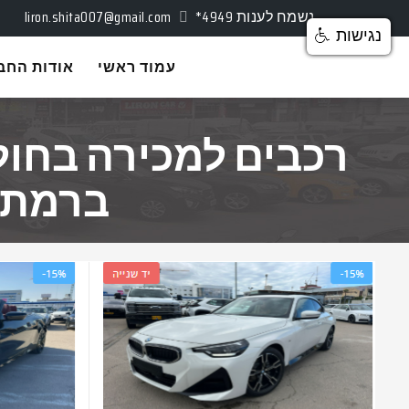
נשמח לענות
*4949
liron.shita007@gmail.com
נגישות
עמוד ראשי
אודות החב
רכבים למכירה בחולו
ברמת ג