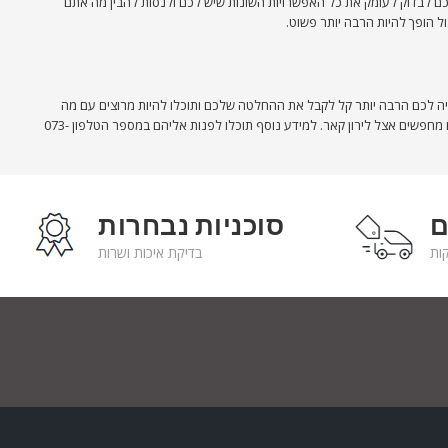
כם לבדוק לעומק את כל האפשרויות השונות שיש לכם ולנסות להבין מה אתם
ל הופך להיות הרבה יותר פשוט.
ה לכם הרבה יותר קל לקבל את ההחלטה שלכם ותוכלו להיות מרוצים עם מה
שתבחרו לעשות מבחינת ההתנהלות שלכם בסופו של דבר. עליכם רק לחשוב על הדברים שהכי חשובים לכם כאשר אתם קונים רכב ולבדוק האם אתם מוצאים את מה שאתם מחפשים אצל לירון קאר. למידע נוסף תוכלו לפנות אליהם במספר הטלפון 073-
ם
סוכניות נבחרות
בדיקת איכות ושרות