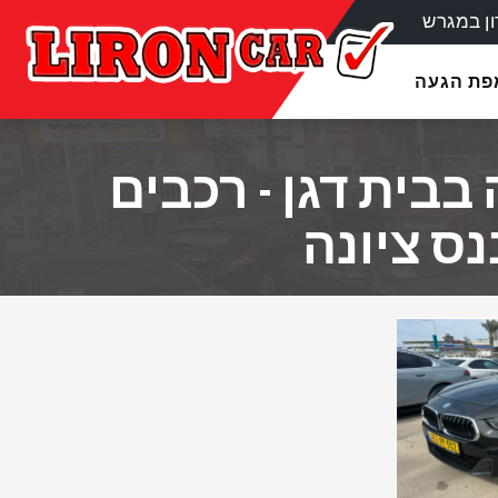
ן במגרש
מפת הגעה
בבית דגן - רכבים
נס ציונה