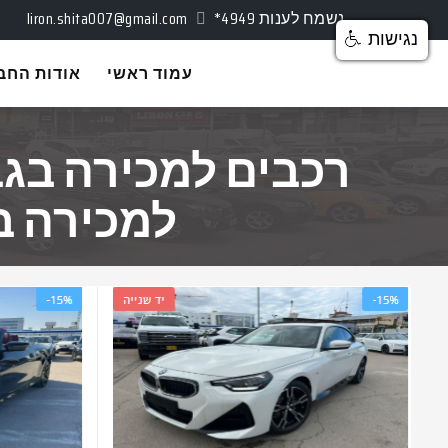
נשמח לענות
*4949
liron.shita007@gmail.com
נגישות
עמוד ראשי
אודות החב
רכבים למכירה בגבע
למכירה בא