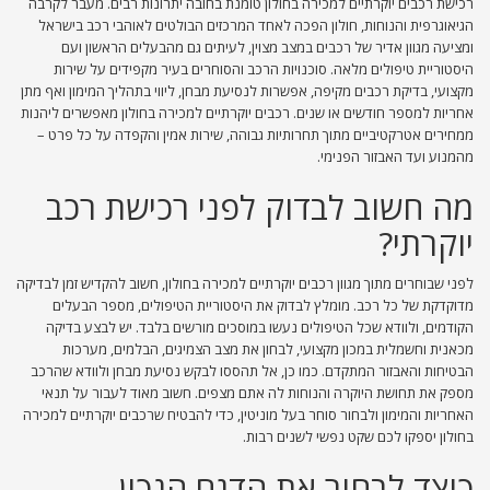
רכישת רכבים יוקרתיים למכירה בחולון טומנת בחובה יתרונות רבים. מעבר לקרבה
הגיאוגרפית והנוחות, חולון הפכה לאחד המרכזים הבולטים לאוהבי רכב בישראל
ומציעה מגוון אדיר של רכבים במצב מצוין, לעיתים גם מהבעלים הראשון ועם
היסטוריית טיפולים מלאה. סוכנויות הרכב והסוחרים בעיר מקפידים על שירות
מקצועי, בדיקת רכבים מקיפה, אפשרות לנסיעת מבחן, ליווי בתהליך המימון ואף מתן
אחריות למספר חודשים או שנים. רכבים יוקרתיים למכירה בחולון מאפשרים ליהנות
ממחירים אטרקטיביים מתוך תחרותיות גבוהה, שירות אמין והקפדה על כל פרט –
מהמנוע ועד האבזור הפנימי.
מה חשוב לבדוק לפני רכישת רכב
יוקרתי?
לפני שבוחרים מתוך מגוון רכבים יוקרתיים למכירה בחולון, חשוב להקדיש זמן לבדיקה
מדוקדקת של כל רכב. מומלץ לבדוק את היסטוריית הטיפולים, מספר הבעלים
הקודמים, ולוודא שכל הטיפולים נעשו במוסכים מורשים בלבד. יש לבצע בדיקה
מכאנית וחשמלית במכון מקצועי, לבחון את מצב הצמיגים, הבלמים, מערכות
הבטיחות והאבזור המתקדם. כמו כן, אל תהססו לבקש נסיעת מבחן ולוודא שהרכב
מספק את תחושת היוקרה והנוחות לה אתם מצפים. חשוב מאוד לעבור על תנאי
האחריות והמימון ולבחור סוחר בעל מוניטין, כדי להבטיח שרכבים יוקרתיים למכירה
בחולון יספקו לכם שקט נפשי לשנים רבות.
כיצד לבחור את הדגם הנכון