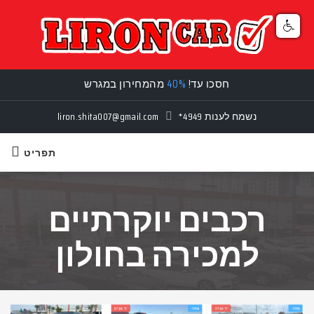
חסכו עד!
40%
מהמחירון במגרש
נשמח לענות
*4949
liron.shita007@gmail.com
תפריט
רכבים יוקרתיים
למכירה בחולון