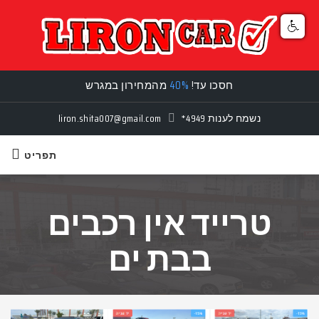
חסכו עד!
40%
מהמחירון במגרש
נשמח לענות
*4949
liron.shita007@gmail.com
תפריט
טרייד אין רכבים
בבת ים