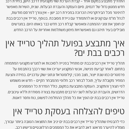
התהליך מתבצע במקום אחד – קבלת הערכת שווי מקצועית לרכב הישן, בחירת רכב
חדש ממגוון גדול של דגמים, סיום העסקה והעברת הבעלות. שנית, השירות מאפשר
להיפטר מכל הבירוקרטיה הכרוכה במכירת רכב ישן – אין צורך לפרסם מודעות,
לנהל מו”מ עם קונים או להתמודד עם ניירת מסובכת. בנוסף, טרייד אין רכבים בבת
ים חוסך את זמני ההמתנה ומאפשר קבלת רכב חדש כבר באותו היום. במגרשים
מובילים בעיר תיהנו גם מאפשרויות מימון משתלמות ואחריות על הרכב החדש.
איך מתבצע בפועל תהליך טרייד אין
רכבים בבת ים?
תהליך טרייד אין רכבים בבת ים מתחיל בפנייה לסוכנות או למגרש מקצועי המתמחה
בתחום. לאחר קביעת פגישה, אנשי המקצוע יעריכו את שווי רכבך בהתבסס על
פרמטרים כמו שנת ייצור, מצב מכני, קילומטראז’ ונתוני שוק עדכניים. במידה והצעת
המחיר מקובלת עליך, תוכל לבחור רכב חלופי מהמבחר הקיים – חדש או משומש
לפי הצורך והתקציב. העסקה מתבצעת במקום, כולל הסדרת כל המסמכים
הדרושים, והעברת הבעלות לשני הרכבים מתבצעת בצורה מסודרת וללא עיכובים.
טרייד אין רכבים בבת ים הופך את כל מהלך ההחלפה לפשוט, נוח וחסר דאגות.
טיפים להצלחה בעסקת טרייד אין
כדי להבטיח שתהליך טרייד אין רכבים בבת ים יניב את התוצאה הטובה ביותר עבורך,
מומלץ להיערך מראש: דאג להביא את כל המסמכים הרלוונטיים (רישיון רכב,