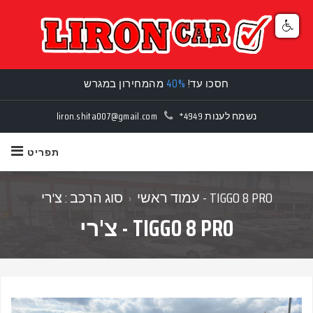
התכוננו אביב לוהט -
חודשים
חמים בסוכנות
חסכו עד!
40%
מהמחירון במגרש
נשמח לענות
*4949
liron.shita007@gmail.com
תפריט
סוג הרכב : צ'רי - TIGGO 8 PRO
עמוד ראשי
›
צ'רי - TIGGO 8 PRO