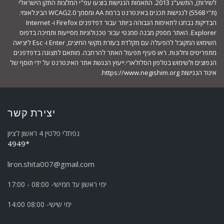
לשירות), התשע"ג 2013. התאמות הנגישות בוצעו עפ"י המלצות התקן הישראלי
(ת"י 5568) לנגישות תכנים באינטרנט ברמת AA ומסמך WCAG2.0 הבינלאומי.
הבדיקות נבחנו לתאימות הגבוהה ביותר עבור דפדפנים Firefox ו- Internet
Explorer. האתר מספק מבנה סמנטי עבור טכנולוגיות מסייעות ותמיכה בדפוס
השימוש המקובל להפעלה עם מקלדת בעזרת מקשי החיצים, Enter ו- Esc ליציאה
מתפריטים וחלונות. ראו סעיף תפעול האתר להרחבה. מותאם לתצוגה בדפדפנים
הנפוצים ולשימוש בטלפון הסלולארי.ייעוץ הנגשת אתר האינטרנט על ידי תוסף של
איגוד הנגישות https://www.negishim.org.
יצירת קשר
נפתלי פלטין 4 ראשון לציון
*4949
liron.shita007@gmail.com
ימי ראשון עד חמישי- 08:00 - 17:00
ימי שישי- 08:00 14:00